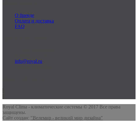
Информация
О бренде
Оплата и доставка
FAQ
Связаться с нами
+7 (495) 000-00-00
c 09:00 до 21:00
info@royal.ru
Россия, г. Москва
Мы в соц. сетях
Royal Clima - климатические системы © 2017 Все права
защищены.
Сайт создан:
"Велемир - великий мир дизайна"