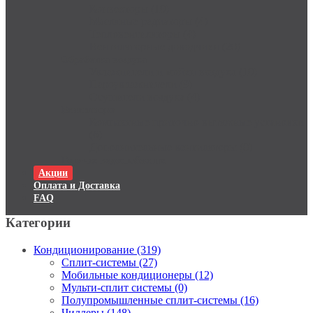
Конвекторы (10)
Масляные радиаторы (4)
Тепловентиляторы (4)
Вентиляторные доводчики (20)
Обработка воздуха
Увлажнители и мойки воздуха (10)
Пароувлажнители (9)
Осушители воздуха (4)
Вентиляция
Компактные приточно-вытяжные установки
(6)
Дополнительные вентиляторы (0)
Горячее водоснабжение
Акции
Оплата и Доставка
FAQ
Категории
Кондиционирование (319)
Сплит-системы (27)
Мобильные кондиционеры (12)
Мульти-сплит системы (0)
Полупромышленные сплит-системы (16)
Чиллеры (148)