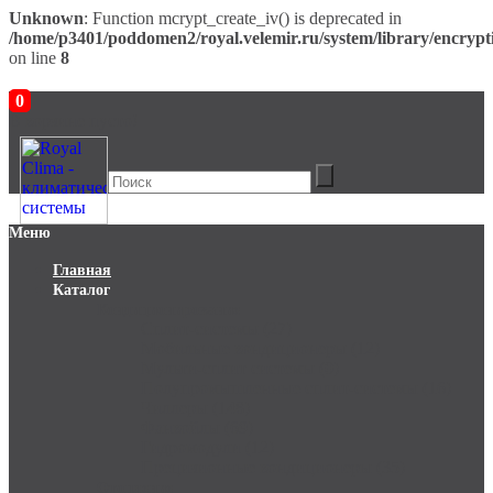
Unknown
: Function mcrypt_create_iv() is deprecated in
/home/p3401/poddomen2/royal.velemir.ru/system/library/encrypt
on line
8
0
В корзине пусто!
Меню
Главная
Каталог
Кондиционирование
Сплит-системы (27)
Мобильные кондиционеры (12)
Мульти-сплит системы (0)
Полупромышленные сплит-системы (16)
Чиллеры (148)
Фанкойлы (69)
Гидромодули (12)
Прецизионные кондиционеры (35)
Отопление