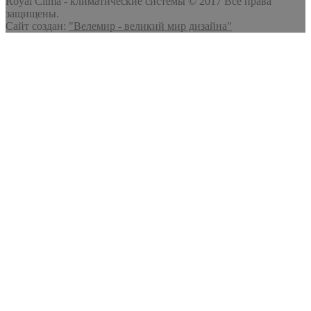
Royal Clima - климатические системы © 2017 Все права
защищены.
Сайт создан:
"Велемир - великий мир дизайна"