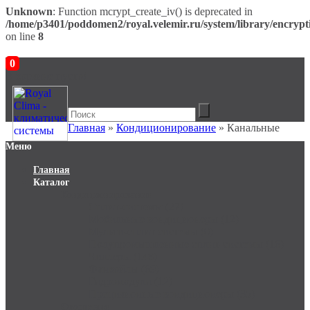
Unknown
: Function mcrypt_create_iv() is deprecated in
/home/p3401/poddomen2/royal.velemir.ru/system/library/encrypt
on line
8
0
В корзине пусто!
Главная
»
Кондиционирование
» Канальные
Меню
Главная
Каталог
Кондиционирование
Сплит-системы (27)
Мобильные кондиционеры (12)
Мульти-сплит системы (0)
Полупромышленные сплит-системы (16)
Чиллеры (148)
Фанкойлы (69)
Гидромодули (12)
Прецизионные кондиционеры (35)
Отопление