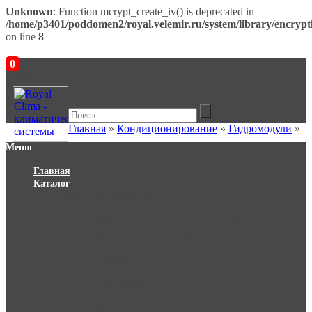
Unknown
: Function mcrypt_create_iv() is deprecated in
/home/p3401/poddomen2/royal.velemir.ru/system/library/encrypt
on line
8
0
В корзине пусто!
Главная
»
Кондиционирование
»
Гидромодули
»
Меню
Главная
Каталог
Кондиционирование
Сплит-системы (27)
Мобильные кондиционеры (12)
Мульти-сплит системы (0)
Полупромышленные сплит-системы (16)
Чиллеры (148)
Фанкойлы (69)
Гидромодули (12)
Прецизионные кондиционеры (35)
Отопление