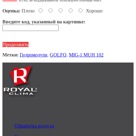
Внимание:
HTML не поддерживается! Используйте обычный текст.
Оценка:
Плохо
Хорошо
Введите код, указанный на картинке:
Продолжить
Метки:
Гидромодули
,
GOLFO
,
MIG-1 MUH 102
Каталог
Обработка воздуха