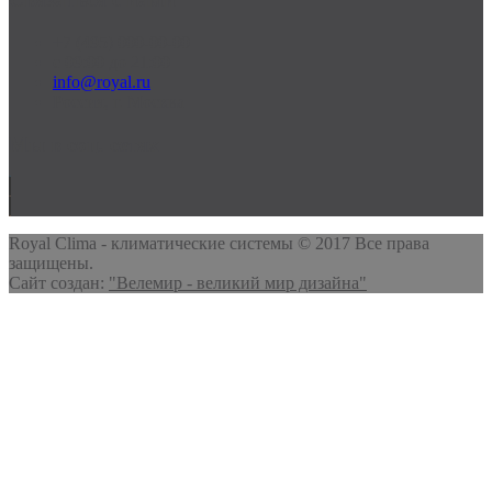
+7 (495) 000-00-00
c 09:00 до 21:00
info@royal.ru
Россия, г. Москва
Мы в соц. сетях
Royal Clima - климатические системы © 2017 Все права
защищены.
Сайт создан:
"Велемир - великий мир дизайна"