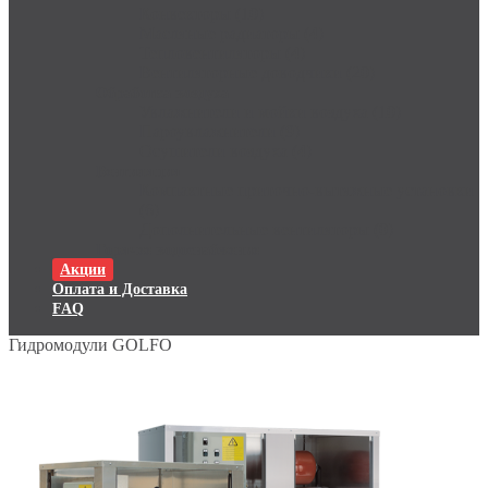
Конвекторы (10)
Масляные радиаторы (4)
Тепловентиляторы (4)
Вентиляторные доводчики (20)
Обработка воздуха
Увлажнители и мойки воздуха (10)
Пароувлажнители (9)
Осушители воздуха (4)
Вентиляция
Компактные приточно-вытяжные установки
(6)
Дополнительные вентиляторы (0)
Горячее водоснабжение
Акции
Оплата и Доставка
FAQ
Гидромодули GOLFO