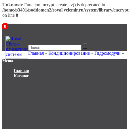
Unknown
: Function mcrypt_create_iv() is deprecated in
/home/p3401/poddomen2/royal.velemir.ru/system/library/encrypt
on line
8
0
В корзине пусто!
Главная
»
Кондиционирование
»
Гидромодули
»
Меню
Главная
Каталог
Кондиционирование
Сплит-системы (27)
Мобильные кондиционеры (12)
Мульти-сплит системы (0)
Полупромышленные сплит-системы (16)
Чиллеры (148)
Фанкойлы (69)
Гидромодули (12)
Прецизионные кондиционеры (35)
Отопление