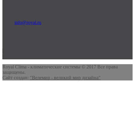
+7 (495) 000-00-00
c 09:00 до 21:00
info@royal.ru
Россия, г. Москва
Мы в соц. сетях
Royal Clima - климатические системы © 2017 Все права
защищены.
Сайт создан:
"Велемир - великий мир дизайна"