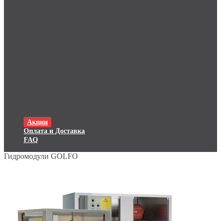
Конвекторы (10)
Масляные радиаторы (4)
Тепловентиляторы (4)
Вентиляторные доводчики (20)
Обработка воздуха
Увлажнители и мойки воздуха (10)
Пароувлажнители (9)
Осушители воздуха (4)
Вентиляция
Компактные приточно-вытяжные установки
(6)
Дополнительные вентиляторы (0)
Горячее водоснабжение
Акции
Оплата и Доставка
FAQ
Гидромодули GOLFO