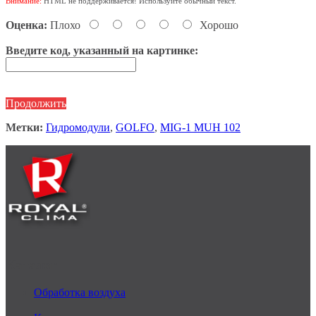
Внимание:
HTML не поддерживается! Используйте обычный текст.
Оценка:
Плохо
Хорошо
Введите код, указанный на картинке:
Продолжить
Метки:
Гидромодули
,
GOLFO
,
MIG-1 MUH 102
Каталог
Обработка воздуха