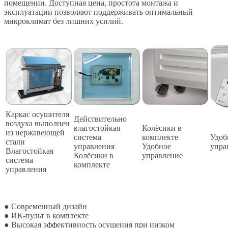
помещении. Доступная цена, простота монтажа и
эксплуатации позволяют поддерживать оптимальный
микроклимат без лишних усилий.
Каркас осушителя
Действительно
воздуха выполнен
влагостойкая
Колёсики в
из нержавеющей
система
комплекте
Удоб
стали
управления
Удобное
упра
Влагостойкая
Колёсики в
управление
система
комплекте
управления
● Современный дизайн
● ИК-пульт в комплекте
● Высокая эффективность осушения при низком