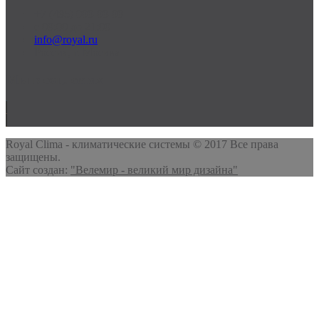
+7 (495) 000-00-00
c 09:00 до 21:00
info@royal.ru
Россия, г. Москва
Мы в соц. сетях
Royal Clima - климатические системы © 2017 Все права
защищены.
Сайт создан:
"Велемир - великий мир дизайна"