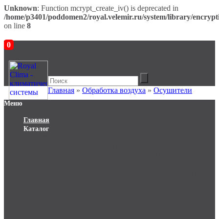
Unknown
: Function mcrypt_create_iv() is deprecated in
/home/p3401/poddomen2/royal.velemir.ru/system/library/encrypt
on line
8
0
В корзине пусто!
Главная
»
Обработка воздуха
»
Осушители
Меню
Главная
Каталог
Кондиционирование
Сплит-системы (27)
Мобильные кондиционеры (12)
Мульти-сплит системы (0)
Полупромышленные сплит-системы (16)
Чиллеры (148)
Фанкойлы (69)
Гидромодули (12)
Прецизионные кондиционеры (35)
Отопление