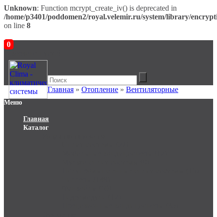
Unknown
: Function mcrypt_create_iv() is deprecated in
/home/p3401/poddomen2/royal.velemir.ru/system/library/encrypt
on line
8
0
В корзине пусто!
Главная
»
Отопление
»
Вентиляторные
Меню
Главная
Каталог
Кондиционирование
Сплит-системы (27)
Мобильные кондиционеры (12)
Мульти-сплит системы (0)
Полупромышленные сплит-системы (16)
Чиллеры (148)
Фанкойлы (69)
Гидромодули (12)
Прецизионные кондиционеры (35)
Отопление