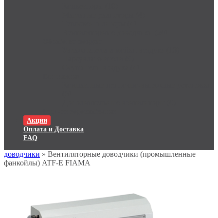
Конвекторы (10)
Масляные радиаторы (4)
Тепловентиляторы (4)
Вентиляторные доводчики (20)
Обработка воздуха
Увлажнители и мойки воздуха (10)
Пароувлажнители (9)
Осушители воздуха (4)
Вентиляция
Компактные приточно-вытяжные установки
(6)
Дополнительные вентиляторы (0)
Горячее водоснабжение
Акции
Оплата и Доставка
FAQ
доводчики
» Вентиляторные доводчики (промышленные
фанкойлы) ATF-E FIAMA