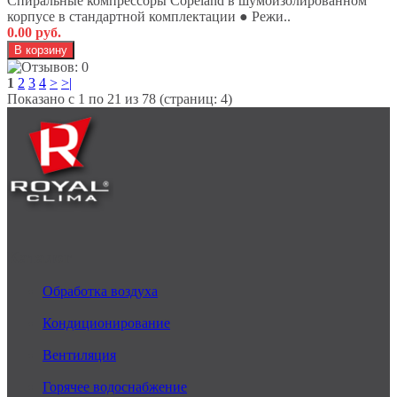
Спиральные компрессоры Copeland в шумоизолированном
корпусе в стандартной комплектации ● Режи..
0.00 руб.
1
2
3
4
>
>|
Показано с 1 по 21 из 78 (страниц: 4)
Каталог
Обработка воздуха
Кондиционирование
Вентиляция
Горячее водоснабжение