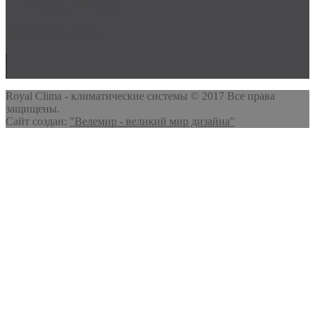
Россия, г. Москва
Мы в соц. сетях
Royal Clima - климатические системы © 2017 Все права
защищены.
Сайт создан:
"Велемир - великий мир дизайна"