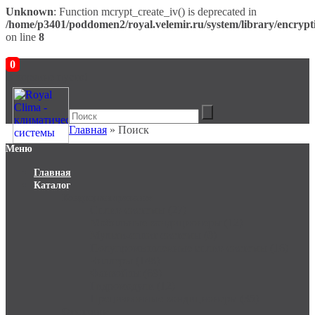
Unknown
: Function mcrypt_create_iv() is deprecated in
/home/p3401/poddomen2/royal.velemir.ru/system/library/encrypt
on line
8
0
В корзине пусто!
Главная
» Поиск
Меню
Главная
Каталог
Кондиционирование
Сплит-системы (27)
Мобильные кондиционеры (12)
Мульти-сплит системы (0)
Полупромышленные сплит-системы (16)
Чиллеры (148)
Фанкойлы (69)
Гидромодули (12)
Прецизионные кондиционеры (35)
Отопление