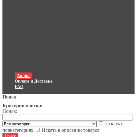
Конвекторы (10)
Масляные радиаторы (4)
Тепловентиляторы (4)
Вентиляторные доводчики (20)
Обработка воздуха
Увлажнители и мойки воздуха (10)
Пароувлажнители (9)
Осушители воздуха (4)
Вентиляция
Компактные приточно-вытяжные установки
(6)
Дополнительные вентиляторы (0)
Горячее водоснабжение
Акции
Оплата и Доставка
FAQ
Поиск
Критерии поиска:
Поиск:
Искать в
подкатегориях
Искать в описании товаров