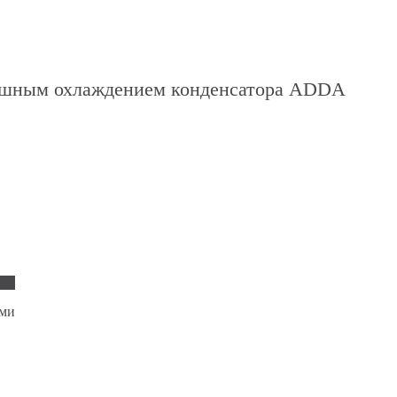
душным охлаждением конденсатора ADDA
ами