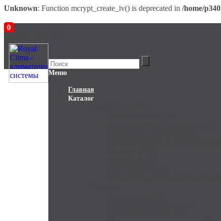
Unknown
: Function mcrypt_create_iv() is deprecated in
/home/p340
0
В корзине пусто!
Меню
Главная
Каталог
Кондиционирование
Сплит-системы (27)
Мобильные кондиционеры (12)
Мульти-сплит системы (0)
Полупромышленные сплит-систе
Чиллеры (148)
Фанкойлы (69)
Гидромодули (12)
Прецизионные кондиционеры (3
Отопление
Конвекторы (10)
Масляные радиаторы (4)
Тепловентиляторы (4)