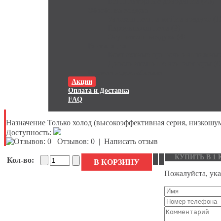
Вентиляторные доводчики (20)
Обработка воздуха
Увлажнители и мойки воздуха (1
Пароувлажнители (9)
Осушители воздуха (4)
Вентиляция
Компактные приточно-вытяжные 
Дополнительные вентиляторы (0
Горячее водоснабжение
Акции
Оплата и Доставка
FAQ
Назначение
Только холод (высокоэффективная серия, низкошу
Доступность:
Отзывов: 0
|
Написать отзыв
КУПИТЬ В 1
Кол-во:
В КОРЗИНУ
Пожалуйста, ука