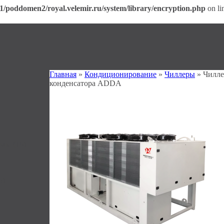
1/poddomen2/royal.velemir.ru/system/library/encryption.php
on li
Главная
»
Кондиционирование
»
Чиллеры
» Чилле
конденсатора ADDA
мы (16)
5)