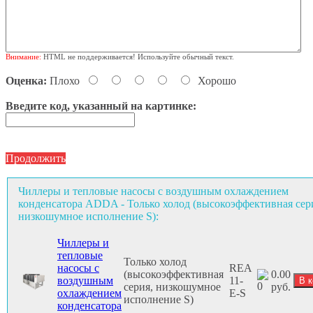
Внимание:
HTML не поддерживается! Используйте обычный текст.
Оценка:
Плохо
Хорошо
Введите код, указанный на картинке:
Продолжить
Чиллеры и тепловые насосы с воздушным охлаждением
конденсатора ADDA - Только холод (высокоэффективная сер
низкошумное исполнение S):
Чиллеры и
тепловые
Только холод
насосы с
REA
(высокоэффективная
0.00
воздушным
11-
серия, низкошумное
руб.
охлаждением
E-S
исполнение S)
конденсатора