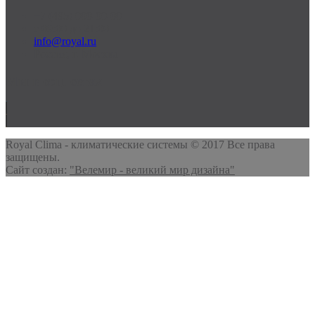
+7 (495) 000-00-00
c 09:00 до 21:00
info@royal.ru
Россия, г. Москва
Мы в соц. сетях
Royal Clima - климатические системы © 2017 Все права
защищены.
Сайт создан:
"Велемир - великий мир дизайна"