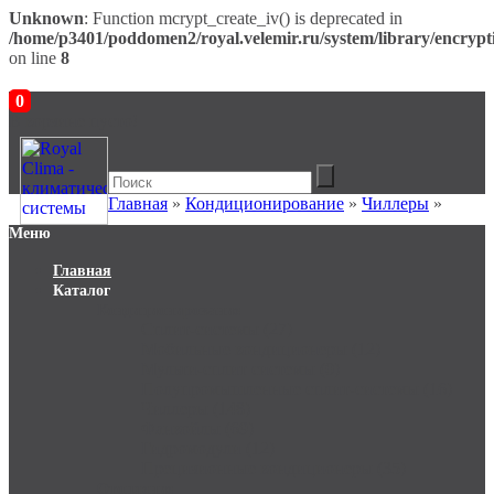
Unknown
: Function mcrypt_create_iv() is deprecated in
/home/p3401/poddomen2/royal.velemir.ru/system/library/encrypt
on line
8
0
В корзине пусто!
Главная
»
Кондиционирование
»
Чиллеры
»
Меню
Главная
Каталог
Кондиционирование
Сплит-системы (27)
Мобильные кондиционеры (12)
Мульти-сплит системы (0)
Полупромышленные сплит-системы (16)
Чиллеры (148)
Фанкойлы (69)
Гидромодули (12)
Прецизионные кондиционеры (35)
Отопление