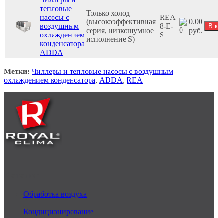
тепловые
Только холод
насосы с
REA
(высокоэффективная
0.00
воздушным
8-E-
серия, низкошумное
руб.
охлаждением
S
исполнение S)
конденсатора
ADDA
Метки:
Чиллеры и тепловые насосы с воздушным
охлаждением конденсатора
,
ADDA
,
REA
Каталог
Обработка воздуха
Кондиционирование